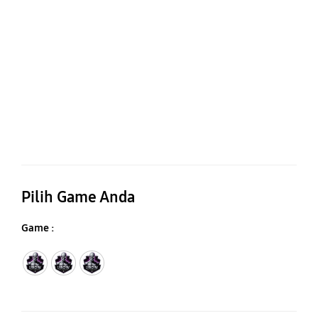
Pilih Game Anda
Game :
Hongkong Lotto
Sweet Bonanza
Hongkong Lotto